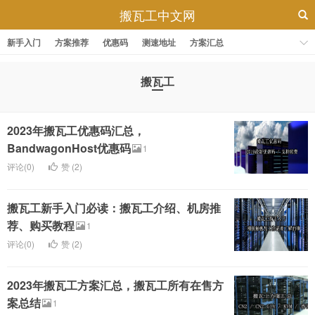
搬瓦工中文网
新手入门
方案推荐
优惠码
测速地址
方案汇总
搬瓦工
2023年搬瓦工优惠码汇总，
BandwagonHost优惠码
1
评论(0)
赞 (
2
)
搬瓦工新手入门必读：搬瓦工介绍、机房推
荐、购买教程
1
评论(0)
赞 (
2
)
2023年搬瓦工方案汇总，搬瓦工所有在售方
案总结
1