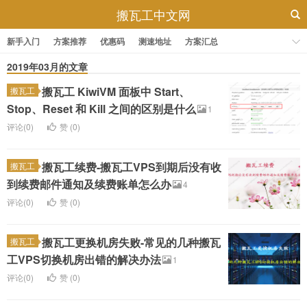
搬瓦工中文网
新手入门
方案推荐
优惠码
测速地址
方案汇总
2019年03月的文章
搬瓦工 KiwiVM 面板中 Start、
搬瓦工
Stop、Reset 和 Kill 之间的区别是什么
1
评论(0)
赞 (
0
)
搬瓦工续费-搬瓦工VPS到期后没有收
搬瓦工
到续费邮件通知及续费账单怎么办
4
评论(0)
赞 (
0
)
搬瓦工更换机房失败-常见的几种搬瓦
搬瓦工
工VPS切换机房出错的解决办法
1
评论(0)
赞 (
0
)