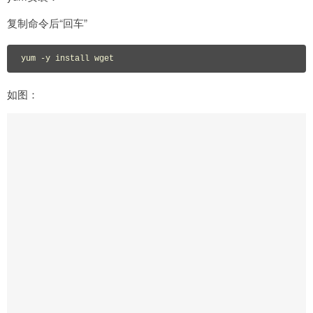
复制命令后“回车”
yum -y install wget
如图：