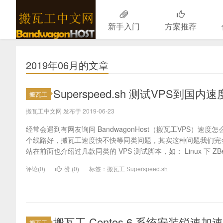
新手入门
方案推荐
搬瓦工中文网
2019年06月的文章
Superspeed.sh 测试VPS到国内
搬瓦工
搬瓦工中文网 发布于 2019-06-23
经常会遇到有网友询问 BandwagonHost（搬瓦工VPS）速度
个线路好，搬瓦工速度快不快等同类问题，其实这种问题我们完
站在前面也介绍过几款同类的 VPS 测试脚本，如： Linux 下 ZBenc
评论(0)
赞 (
0
)
标签：
搬瓦工 Superspeed.sh
搬瓦工 Centos 6 系统安装锐速加
搬瓦工