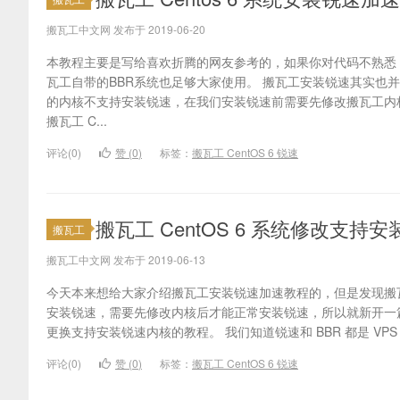
搬瓦工中文网 发布于 2019-06-20
本教程主要是写给喜欢折腾的网友参考的，如果你对代码不熟悉
瓦工自带的BBR系统也足够大家使用。 搬瓦工安装锐速其实也并
的内核不支持安装锐速，在我们安装锐速前需要先修改搬瓦工内
搬瓦工 C...
评论(0)
赞 (
0
)
标签：
搬瓦工 CentOS 6 锐速
搬瓦工 CentOS 6 系统修改支持
搬瓦工
搬瓦工中文网 发布于 2019-06-13
今天本来想给大家介绍搬瓦工安装锐速加速教程的，但是发现搬瓦
安装锐速，需要先修改内核后才能正常安装锐速，所以就新开一
更换支持安装锐速内核的教程。 我们知道锐速和 BBR 都是 VPS 的
评论(0)
赞 (
0
)
标签：
搬瓦工 CentOS 6 锐速