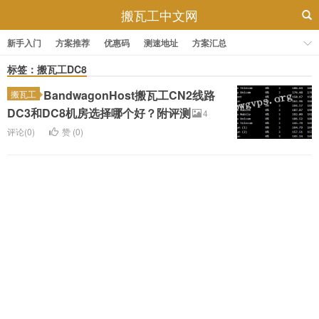
搬瓦工中文网
新手入门
方案推荐
优惠码
测速地址
方案汇总
标签：搬瓦工DC8
BandwagonHost搬瓦工CN2线路
搬瓦工
DC3和DC8机房选择哪个好？附评测
4
评论(0)
赞 (
0
)