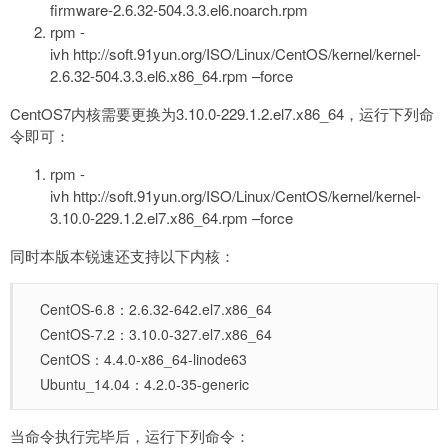
firmware-2.6.32-504.3.3.el6.noarch.rpm
rpm -
ivh http://soft.91yun.org/ISO/Linux/CentOS/kernel/kernel-
2.6.32-504.3.3.el6.x86_64.rpm –force
CentOS7内核需要更换为3.10.0-229.1.2.el7.x86_64，运行下列命
令即可：
rpm -
ivh http://soft.91yun.org/ISO/Linux/CentOS/kernel/kernel-
3.10.0-229.1.2.el7.x86_64.rpm –force
同时本版本锐速还支持以下内核：
CentOS-6.8：2.6.32-642.el7.x86_64
CentOS-7.2：3.10.0-327.el7.x86_64
CentOS：4.4.0-x86_64-linode63
Ubuntu_14.04：4.2.0-35-generic
当命令执行完毕后，运行下列命令：