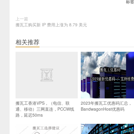
标
上一篇
搬瓦工购买新 IP 费用上涨为 8.79 美元
相关推荐
搬瓦工香港VPS，（电信、联
2023年搬瓦工优惠码汇总，
通、移动）三网直连，PCCW线
BandwagonHost优惠码
路，延迟50ms