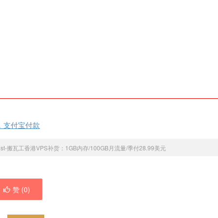
码，支付宝付款
host-搬瓦工香港VPS补货：1GB内存/100GB月流量/季付28.99美元
赞 (
0
)