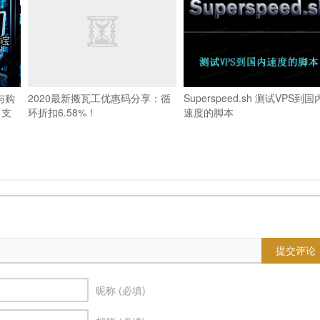
与购
2020最新搬瓦工优惠码分享：循
Superspeed.sh 测试VPS到国
，支
环折扣6.58%！
速度的脚本
提交评论
昵称 (必填)