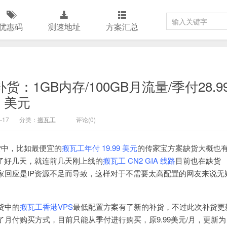
优惠码
测速地址
方案汇总
S补货：1GB内存/100GB月流量/季付28.9
美元
-17
分类：
搬瓦工
评论(0)
货中，比如最便宜的
搬瓦工年付 19.99 美元
的传家宝方案缺货大概也有
货了好几天，就连前几天刚上线的
搬瓦工 CN2 GIA 线路
目前也在缺货
家回应是IP资源不足而导致，这样对于不需要太高配置的网友来说无
货中的
搬瓦工香港VPS
最低配置方案有了新的补货，不过此次补货更
取消了月付购买方式，目前只能从季付进行购买，原9.99美元/月，更新为