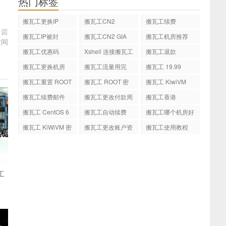
热门标签
搬瓦工更换IP
搬瓦工CN2
搬瓦工续费
一篇
搬瓦工IP被封
搬瓦工CN2 GIA
搬瓦工机房推荐
时间
搬瓦工优惠码
Xshell 连接搬瓦工
搬瓦工退款
VPS
搬瓦工更换机房
搬瓦工流量用完
搬瓦工 19.99
搬瓦工重置 ROOT
搬瓦工 ROOT 密
搬瓦工 KiwiVM
密码
码
搬瓦工续费邮件
搬瓦工更改付款周
搬瓦工香港
期
搬瓦工 CentOS 6
搬瓦工自动续费
搬瓦工哪个机房好
锐速
搬瓦工 KiWiVM 密
搬瓦工更改账户资
搬瓦工使用教程
码
料
工